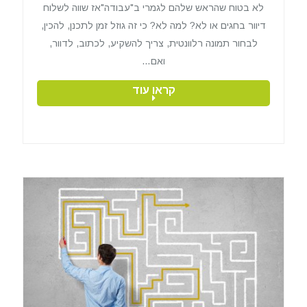
לא בטוח שהראש שלהם לגמרי ב"עבודה"אז שווה לשלוח
דיוור בחגים או לא? למה לא? כי זה גוזל זמן לתכנן, להכין,
לבחור תמונה רלוונטית, צריך להשקיע, לכתוב, לדוור,
ואם…
קראו עוד