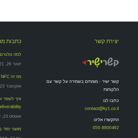
יצירת קשר
כתבות מה
למה טלגרם
ינואר 26, 2021
מה זה NFC ולמה זה משמש?
קשר ישיר - מומחים בשמירה על קשר עם
אוקטובר 23, 2019
הלקוחות
כתבו לנו:
deliverability שאתם שול
contact@ky1.co.il
אוגוסט 23, 2019
התקשרו אלינו:
050-8800492
מושגי יסוד בסיס