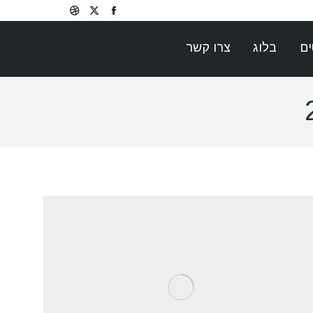
Dribbble
Facebook
X
page
page
page
ים
בלוג
צרו קשר
opens
opens
opens
in
in
in
new
new
new
window
window
window