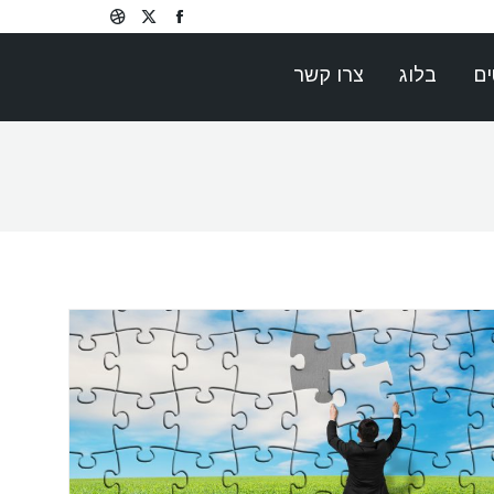
Dribbble
Facebook
X
page
page
page
ים
בלוג
צרו קשר
opens
opens
opens
in
in
in
new
new
new
window
window
window