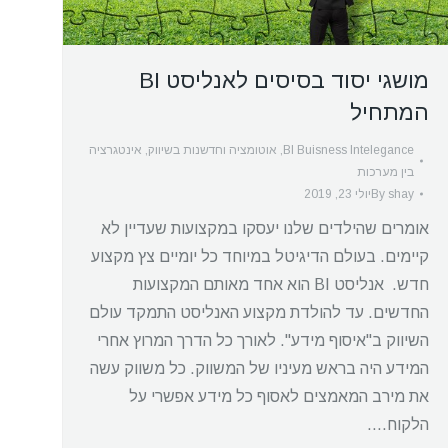
מושגי יסוד בסיסים לאנליסט BI
המתחיל
BI Buisness Intelegance
,
אוטומציה וחדשנות בשיווק
,
אינטגרציה
בין מערכות
shay
By
יולי 23, 2019
אומרים שהילדים שלנו יעסקו במקצועות שעדיין לא
קיימים. בעולם הדיגיטל במיוחד כל יומיים צץ מקצוע
חדש. אנליסט BI הוא אחד מאותם המקצועות
החדשים. עד להולדת מקצוע האנליסט התמקד עולם
השיווק ב"איסוף מידע". לאורך כל הדרך המרוץ אחרי
המידע היה בראש מעיניו של המשווק. כל משווק עשה
את מירב המאמצים לאסוף כל מידע אפשרי על
הלקוח.…