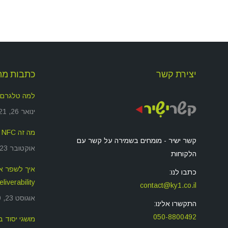
יצירת קשר
כתבות מה
למה טלגרם
ינואר 26, 2021
מה זה NFC ולמה זה משמש?
קשר ישיר - מומחים בשמירה על קשר עם
אוקטובר 23, 2019
הלקוחות
כתבו לנו:
deliverability שאתם שול
contact@ky1.co.il
אוגוסט 23, 2019
התקשרו אלינו:
050-8800492
מושגי יסוד בסיס