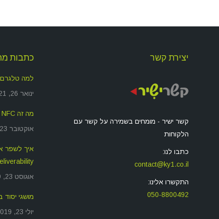
יצירת קשר
כתבות מה
למה טלגרם
ינואר 26, 2021
מה זה NFC ולמה זה משמש?
קשר ישיר - מומחים בשמירה על קשר עם
אוקטובר 23, 2019
הלקוחות
כתבו לנו:
deliverability שאתם שול
contact@ky1.co.il
אוגוסט 23, 2019
התקשרו אלינו:
050-8800492
מושגי יסוד בסיס
יולי 23, 2019