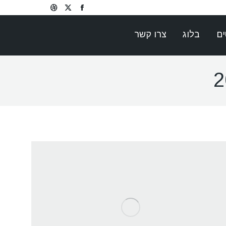
Dribbble
Facebook
X
page
page
page
ים
בלוג
צרו קשר
opens
opens
opens
in
in
in
new
new
new
window
window
window