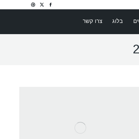
Dribbble
Facebook
X
page
page
page
ים
בלוג
צרו קשר
opens
opens
opens
in
in
in
new
new
new
window
window
window