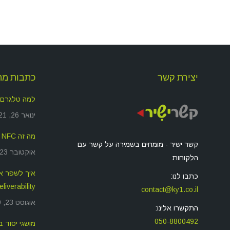
יצירת קשר
כתבות מה
למה טלגרם
ינואר 26, 2021
מה זה NFC ולמה זה משמש?
קשר ישיר - מומחים בשמירה על קשר עם
אוקטובר 23, 2019
הלקוחות
כתבו לנו:
deliverability שאתם שול
contact@ky1.co.il
אוגוסט 23, 2019
התקשרו אלינו:
050-8800492
מושגי יסוד בסיס