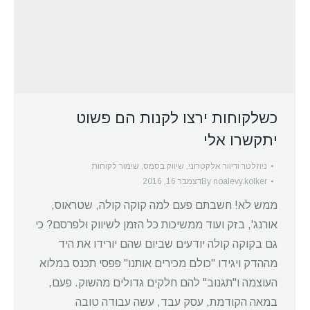
כשלקוחות ירצו לקנות הם פשוט
יתקשרו אלי
ניוזלטר ודיוור אלקטרוני
,
שיווק בסמס
,
שימור לקוחות
noalevy.kolker
By
דצמבר 16, 2016
ממש לא! חשבתם פעם למה קוקה קולה, שטראוס,
אורנג', בזק ועוד ממשיכות כל הזמן לשיווק ולפרסם? כי
גם בקוקה קולה יודעים שביום שהם יורידו את היד
מההדק ויגידו "כולם מכירים אותנו" פפסי תכנס במלוא
העוצמה ו"תגנוב" להם חלקים גדולים מהשוק. פעם,
במאה הקודמת, עסק עבד, עשה עבודה טובה