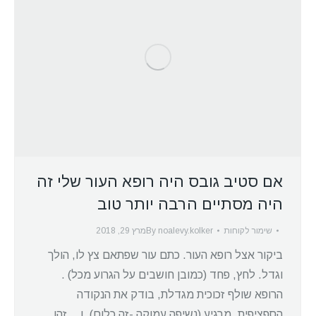
אם סטיב גובס היה רופא העור שלי זה
היה מסתיים הרבה יותר טוב
שימור לקוחות
noalevy.kolker
By
מרץ 29, 2018
ביקור אצל רופא העור. כתם עור שפתאם צץ לו, הולך
וגדל. לחץ, פחד (כמובן חושבים על הגרוע מכל) .
הרופא שולף זכוכית מגדלת, בודק את הנקודה
הספציפית, מרגיע (נשיפה עמוקה -זה כלום). ו… זהו.