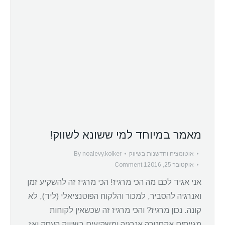
מאמר במיוחד למי ששונא לשווק!
אוטומציה וחדשנות בשיווק
noalevy.kolker
By
אוקטובר 25, 2016
1 Comment
אני אגיד לכם מה הכי מרגיז! הכי מרגיז זה להשקיע זמן
ואנרגיה להסביר, למכור והלקוח הפוטנציאלי (ליד), לא
קונה. נכון מרגיז? והכי מרגיז זה שכשאין לקוחות
מגייסים אקסטרה אנרגיה ומשקיעים בשיווק העסק ואז