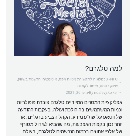
למה טלגרם?
NFC- טכנולוגיה לתקשורת מטווח אפס
,
אוטומציה וחדשנות בשיווק
,
שיווק בסמס
,
שימור לקוחות
By
ינואר 26, 2021
noalevy.kolker
אפליקציית המסרים המיידיים טלגרם צוברת פופולריות
וכמות המשתמשים בה הולכת ועולה. בעקבות ההודעה
של ווטאפ על שת"פ מידע, הקהל הצביע ברגליים, או
יותר נכון בקצות האצבעות, מה שהביא לגידול מטורף
של אלפי אחוזים בכמות הנרשמים לטלגרם, בעולם