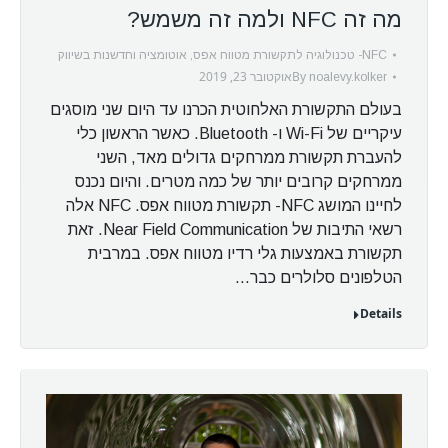
מה זה NFC ולמה זה משמש?
NFC- טכנולוגיה לתקשורת מטווח אפס
,
אוטומציה וחדשנות בשיווק
By
אוקטובר 23, 2019
noalevy.kolker
בעולם התקשורת האלחוטית הכרנו עד היום שני מוסגים
עיקריים של Wi-Fi ו- Bluetooth. כאשר הראשון כלי
להעברת תקשורת ממרחקים גדולים מאד, השני
ממרחקים קרובים יותר של כמה מטרים. והיום נכנס
לחיינו המושג NFC- תקשורת מטווח אפס. NFC אלה
רשאי התיבות של Near Field Communication. זאת
תקשורת באמצעות גלי רדיו מטווח אפס. במרבית
הטלפונים סלולרים כבר…
Details