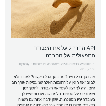
API הדרך ליעל את העבודה
התפעולית של החברה
By
אוטומציה וחדשנות בשיווק
,
אינטגרציה בין מערכות
shay
יוני 22, 2019
מה בסך הכל רצית? מה בסך הכל ביקשת? לעבוד ולא
לבזבז את הזמן על התוכנות האלה שמעסיקות אותך רוב
היום. היה לך רצון לשפר את העבודה, לחסוך זמן
שמתבזבז על שטויות. חלמת שהמערכות שיש לך
בעובדה יהיו מסונכרנות. שהן ידברו אחת עם השניה
בלעדיך. חלום בו אין יותר צורך להעתיק את הנתונים