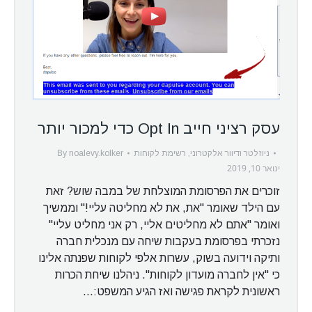
עסק רציני חייב Opt In כדי למכור יותר
By
ניוזלטר ודיוור אלקטרוני
,
רשימת לקוחות
noalevy.kolker
ינואר 10, 2019
זוכרים את הפרסומת המוצלחת של במבה שוש? זאת
עם הילד שאומר "את, את לא מחליטה עליי!" וממשיך
ואומר "אתם לא מחליטים אליי, רק אני מחליט עליי"
נזכרתי בפרסומת בעקבות שיחה עם מנכלית חברה
ותיקה וידועה בשוק, עשרות אלפי לקוחות שפנתה אלינו
כי "אין לחברה מועדון לקוחות". ניהלנו שיחת הכרות
ראשונית לקראת פגישה ואז הגיע המשפט:…