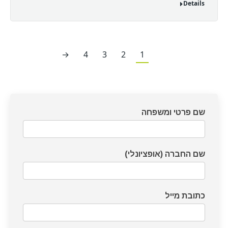
Details
→
4
3
2
1
דף
שם פרטי ומשפחה
צרו
קשר
שם החברה (אופציונלי)
כתובת מייל