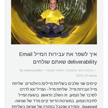
איך לשפר את עבירות המייל Email
deliverability שאתם שולחים
By
ניוזלטר ודיוור אלקטרוני
,
רשימת לקוחות
noalevy.kolker
אוגוסט 23, 2019
קיימים שני שלבים בשליחת מיילים/ ניוזלטרים: שליחת
מייל ועבירות מייל. שליחת מייל– המייל יצא לדרכו
לסרבר של הנמען. זה השלב הראשון בהגעת המייל
לתיבת הנמען. במערכות הדיוור קיים מדד של שגיאה-
bounced . והמידע שנקבל במקרה של שגיאה בשליחת