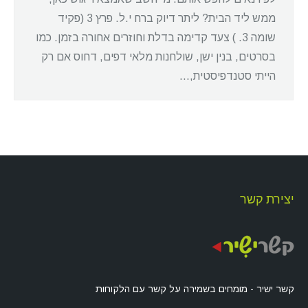
ממש ליד הבית? ליתר דיוק ברח י.ל. פרץ 3 (פקיד
שומה 3. ) צעד קדימה בדלת וחוזרים אחורה בזמן. כמו
בסרטים, בנין ישן, שולחנות מלאי דפים, דחוס אם רק
הייתי סטנדפיסטית,…
יצירת קשר
קשר ישיר - מומחים בשמירה על קשר עם הלקוחות