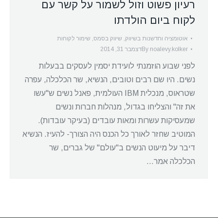
רעיון פשוט וזול לשמור על קשר עם
לקוח ביום הולדתו
אוטומציה וחדשנות בשיווק
,
שיווק בסמס
,
שימור לקוחות
noalevy.kolker
By
דצמבר 31, 2014
לפני שבוע הוזמנתי לועידת יסמין לעסקים בבעלות
נשים. היו שם רבים וטובים, הנשיא, שר הכלכלה, עפרה
שטראוס, מנכלית IBM העולמית, פאנל נשים ש"עשו
את זה" והצליחו בגדול, מנהלות חברות ונשים
שמעסיקות עשרות ומאות עובדים (בעיקר עובדות).
המוטיב שחזר לאורך כל הכנס היה הצורך- להעיז. הנשיא
דיבר על מיעוט הנשים ב"עולם" של גברים, שר
הכלכלה אמר…