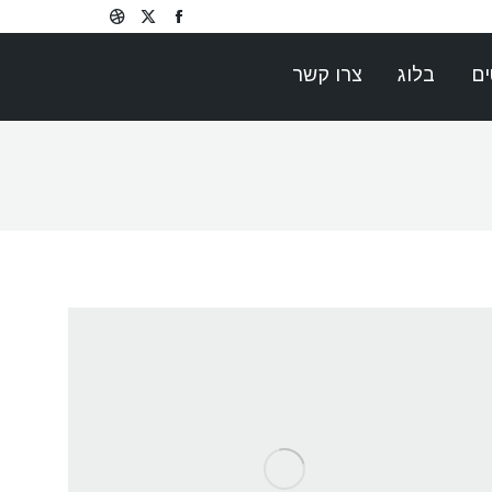
Dribbble
Facebook
X
page
page
page
ים
בלוג
צרו קשר
opens
opens
opens
in
in
in
new
new
new
window
window
window