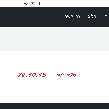
Dribbble
Facebook
X
page
page
page
ים
בלוג
צרו קשר
opens
opens
opens
in
in
in
new
new
new
window
window
window