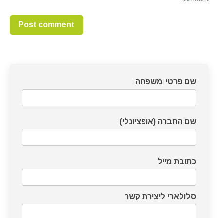
Post comment
דף
שם פרטי ומשפחה
צרו
קשר
שם החברה (אופציונלי)
כתובת מייל
סלולארי ליצירת קשר