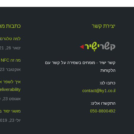
יצירת קשר
כתבות מה
למה טלגרם
ינואר 26, 2021
מה זה NFC ולמה זה משמש?
קשר ישיר - מומחים בשמירה על קשר עם
אוקטובר 23, 2019
הלקוחות
כתבו לנו:
deliverability שאתם שול
contact@ky1.co.il
אוגוסט 23, 2019
התקשרו אלינו:
050-8800492
מושגי יסוד בסיס
יולי 23, 2019