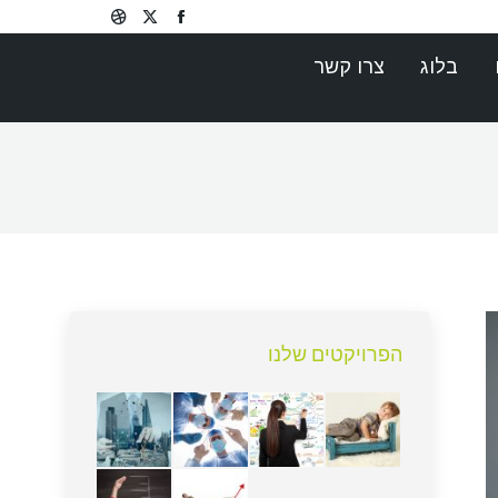
Dribbble
Facebook
X
page
page
page
בלוג
צרו קשר
opens
opens
opens
in
in
in
new
new
new
window
window
window
הפרויקטים שלנו