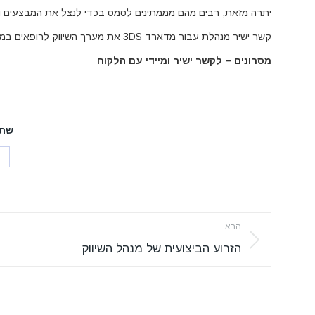
יתרה מזאת, רבים מהם מממתינים לסמס בכדי לנצל את המבצעים ו
קשר ישיר מנהלת עבור מדארד 3DS את מערך השיווק לרופאים במיילים, סמסים וקמפיינים שיווקיים..
מסרונים – לקשר ישיר ומיידי עם הלקוח
שתף
Project
הבא
navigation
Next
הזרוע הביצועית של מנהל השיווק
project: