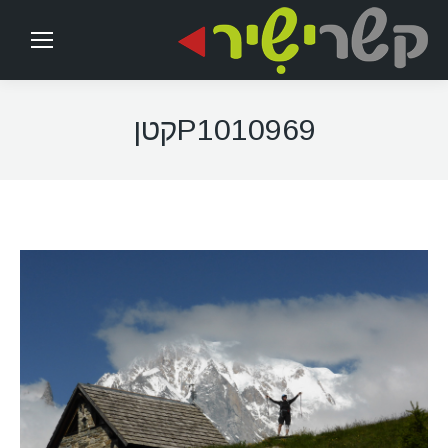
P1010969קטן