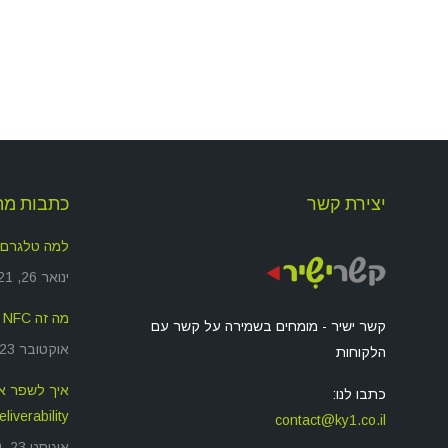
יצירת קשר
כתבות מה
למה טלגרם
ינואר 26, 2021
מה זה NFC ולמה זה משמש?
קשר ישיר - מומחים בשמירה על קשר עם
אוקטובר 23, 2019
הלקוחות
כתבו לנו:
deliverability שאתם שול
contact@ky1.co.il
אוגוסט 23, 2019