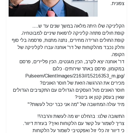
צפונית.
הקליניקה שלו היתה מלאה במשך שנים עד ש….
קופת חולים פתחה קליניקה לרפואת שיניים למבוטחיה.
קופת החולים הורידה מחירים, נתנה מתנות, פרסמה בלי סוף
וחלק נכבד מהלקוחות של דר' אוחנה עברו לקליניקה של
הקופה.
דר' אוחנה יצא לקרב, הכין מגנטים, הכין פליירים, פרסם
במקומון, פרסם באתר שירותים- כלום
/Pulseem/ClientImages/2163///15216353_m.jpg
מכירים את ההרגשה הזאת של חוסר האונים?
חוסר האונים מול העסקים הגדולים עם התקציבים הגדולים
שאין בעסק קטן או בינוני?
מיד עולה המחשבה של "מה אני כבר יכול לעשות?"
התשובה שלנו: בהחלט יש מה לעשות והרבה!!
צריך לשמור על קשר עם הלקוחות ואיך? בעזרת דיוור.
כי דיוור זה כלי זול ואפקטיבי לשמור על הלקוחות