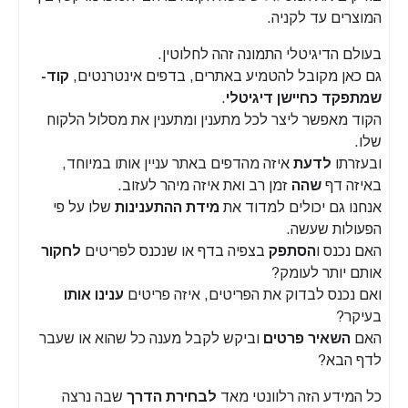
המוצרים עד לקניה.
בעולם הדיגיטלי התמונה זהה לחלוטין.
גם כאן מקובל להטמיע באתרים, בדפים אינטרנטים,
קוד-
שמתפקד כחיישן דיגיטלי
.
הקוד מאפשר ליצר לכל מתענין ומתענין את מסלול הלקוח
שלו.
ובעזרתו
לדעת
איזה מהדפים באתר עניין אותו במיוחד,
באיזה דף
שהה
זמן רב ואת איזה מיהר לעזוב.
אנחנו גם יכולים למדוד את
מידת ההתענינות
שלו על פי
הפעולות שעשה.
האם נכנס ו
הסתפק
בצפיה בדף או שנכנס לפריטים
לחקור
אותם יותר לעומק?
ואם נכנס לבדוק את הפריטים, איזה פריטים
ענינו
אותו
בעיקר?
האם
השאיר פרטים
וביקש לקבל מענה כל שהוא או שעבר
לדף הבא?
כל המידע הזה רלוונטי מאד
לבחירת הדרך
שבה נרצה