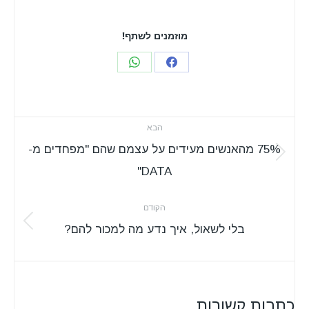
מוזמנים לשתף!
Share
Share
on
on
WhatsApp
Facebook
Post
הבא
navigation
75% מהאנשים מעידים על עצמם שהם "מפחדים מ-
Next
DATA"
post:
הקודם
Previous
בלי לשאול, איך נדע מה למכור להם?
post:
כתבות קשורות